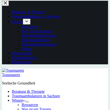
Beratung & Therapie
Traumaambulanzen in Sachsen
Wissen
Resourcen
Was ist ein Trauma
Traumafolgestörungen
Traumagedächtnis
Traumafolgestörungen
Trauer
Professionals
Veranstaltungen
Förderverein
Traumanetz
Seelische Gesundheit
Beratung & Therapie
Traumaambulanzen in Sachsen
Wissen
Resourcen
Was ist ein Trauma