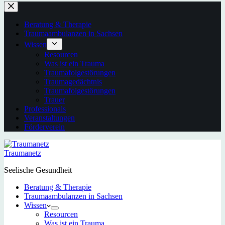
Beratung & Therapie
Traumaambulanzen in Sachsen
Wissen
Resourcen
Was ist ein Trauma
Traumafolgestörungen
Traumagedächtnis
Traumafolgestörungen
Trauer
Professionals
Veranstaltungen
Förderverein
Traumanetz
Seelische Gesundheit
Beratung & Therapie
Traumaambulanzen in Sachsen
Wissen
Resourcen
Was ist ein Trauma