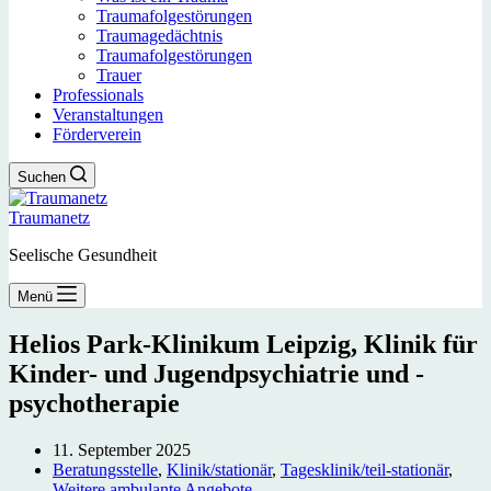
Traumafolgestörungen
Traumagedächtnis
Traumafolgestörungen
Trauer
Professionals
Veranstaltungen
Förderverein
Suchen
Traumanetz
Seelische Gesundheit
Menü
Helios Park-Klinikum Leipzig, Klinik für
Kinder- und Jugendpsychiatrie und -
psychotherapie
11. September 2025
Beratungsstelle
,
Klinik/stationär
,
Tagesklinik/teil-stationär
,
Weitere ambulante Angebote