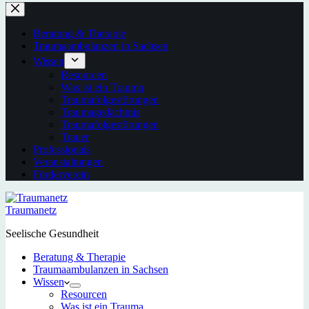
Beratung & Therapie
Traumaambulanzen in Sachsen
Wissen
Resourcen
Was ist ein Trauma
Traumafolgestörungen
Traumagedächtnis
Traumafolgestörungen
Trauer
Professionals
Veranstaltungen
Förderverein
Traumanetz
Seelische Gesundheit
Beratung & Therapie
Traumaambulanzen in Sachsen
Wissen
Resourcen
Was ist ein Trauma