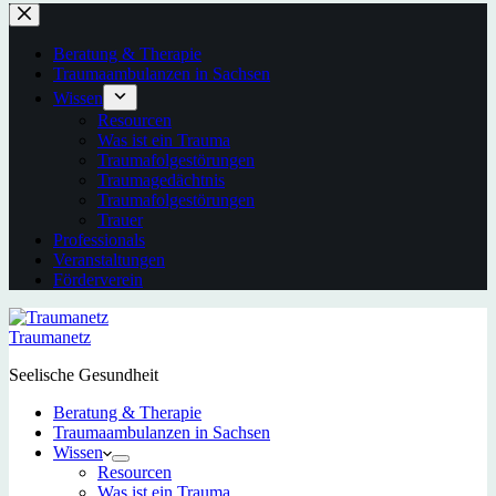
Beratung & Therapie
Traumaambulanzen in Sachsen
Wissen
Resourcen
Was ist ein Trauma
Traumafolgestörungen
Traumagedächtnis
Traumafolgestörungen
Trauer
Professionals
Veranstaltungen
Förderverein
Traumanetz
Seelische Gesundheit
Beratung & Therapie
Traumaambulanzen in Sachsen
Wissen
Resourcen
Was ist ein Trauma