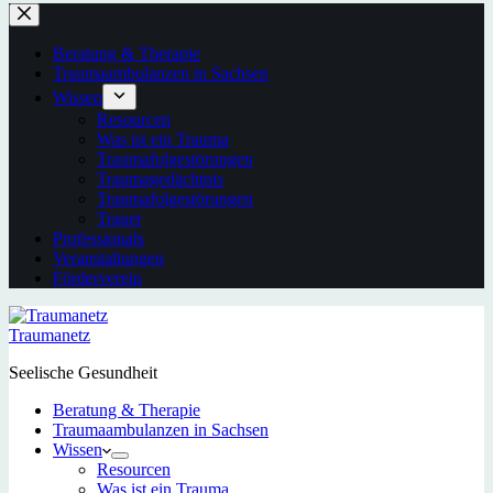
Beratung & Therapie
Traumaambulanzen in Sachsen
Wissen
Resourcen
Was ist ein Trauma
Traumafolgestörungen
Traumagedächtnis
Traumafolgestörungen
Trauer
Professionals
Veranstaltungen
Förderverein
Traumanetz
Seelische Gesundheit
Beratung & Therapie
Traumaambulanzen in Sachsen
Wissen
Resourcen
Was ist ein Trauma