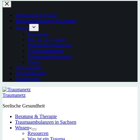
Beratung & Therapie
Traumaambulanzen in Sachsen
Wissen
Resourcen
Was ist ein Trauma
Traumafolgestörungen
Traumagedächtnis
Traumafolgestörungen
Trauer
Professionals
Veranstaltungen
Förderverein
Traumanetz
Seelische Gesundheit
Beratung & Therapie
Traumaambulanzen in Sachsen
Wissen
Resourcen
Was ist ein Trauma