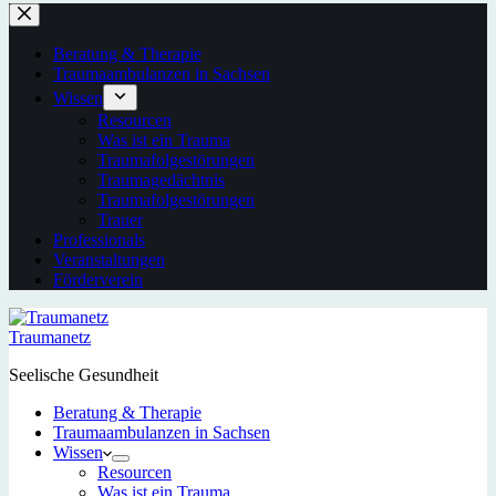
Beratung & Therapie
Traumaambulanzen in Sachsen
Wissen
Resourcen
Was ist ein Trauma
Traumafolgestörungen
Traumagedächtnis
Traumafolgestörungen
Trauer
Professionals
Veranstaltungen
Förderverein
Traumanetz
Seelische Gesundheit
Beratung & Therapie
Traumaambulanzen in Sachsen
Wissen
Resourcen
Was ist ein Trauma