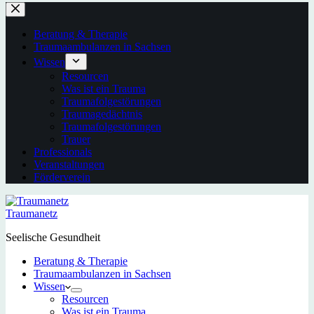
Beratung & Therapie
Traumaambulanzen in Sachsen
Wissen
Resourcen
Was ist ein Trauma
Traumafolgestörungen
Traumagedächtnis
Traumafolgestörungen
Trauer
Professionals
Veranstaltungen
Förderverein
Traumanetz
Seelische Gesundheit
Beratung & Therapie
Traumaambulanzen in Sachsen
Wissen
Resourcen
Was ist ein Trauma