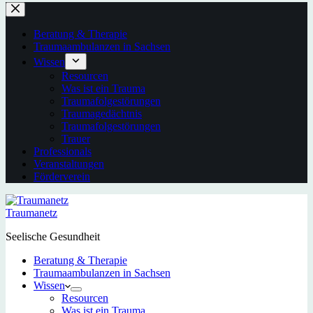
Beratung & Therapie
Traumaambulanzen in Sachsen
Wissen
Resourcen
Was ist ein Trauma
Traumafolgestörungen
Traumagedächtnis
Traumafolgestörungen
Trauer
Professionals
Veranstaltungen
Förderverein
Traumanetz
Seelische Gesundheit
Beratung & Therapie
Traumaambulanzen in Sachsen
Wissen
Resourcen
Was ist ein Trauma