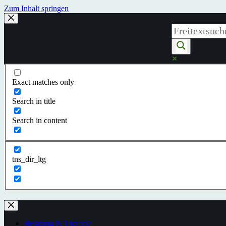
Zum Inhalt springen
Exact matches only
Search in title
Search in content
tns_dir_ltg
Beratung & Therapie