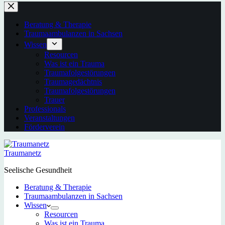
Beratung & Therapie
Traumaambulanzen in Sachsen
Wissen
Resourcen
Was ist ein Trauma
Traumafolgestörungen
Traumagedächtnis
Traumafolgestörungen
Trauer
Professionals
Veranstaltungen
Förderverein
Traumanetz
Seelische Gesundheit
Beratung & Therapie
Traumaambulanzen in Sachsen
Wissen
Resourcen
Was ist ein Trauma