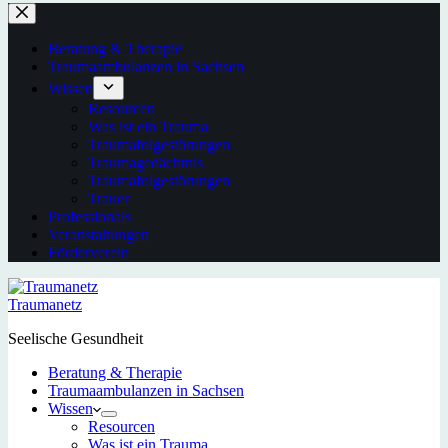
Beratung & Therapie
Traumaambulanzen in Sachsen
Wissen
Resourcen
Was ist ein Trauma
Traumafolgestörungen
Traumagedächtnis
Traumafolgestörungen
Trauer
Professionals
Veranstaltungen
Förderverein
Traumanetz
Seelische Gesundheit
Beratung & Therapie
Traumaambulanzen in Sachsen
Wissen
Resourcen
Was ist ein Trauma