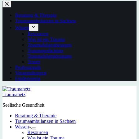
Beratung & Therapie
Traumaambulanzen in Sachsen
Wissen
Resourcen
Was ist ein Trauma
Traumafolgestörungen
Traumagedächtnis
Traumafolgestörungen
Trauer
Professionals
Veranstaltungen
Förderverein
Traumanetz
Seelische Gesundheit
Beratung & Therapie
Traumaambulanzen in Sachsen
Wissen
Resourcen
Was ist ein Trauma