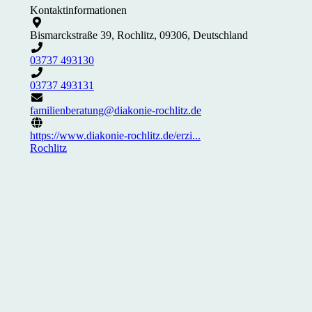
Kontaktinformationen
Bismarckstraße 39, Rochlitz, 09306, Deutschland
03737 493130
03737 493131
familienberatung@diakonie-rochlitz.de
https://www.diakonie-rochlitz.de/erzi...
Rochlitz