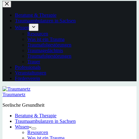
Beratung & Therapie
Traumaambulanzen in Sachsen
Wissen
Resourcen
Was ist ein Trauma
Traumafolgestörungen
Traumagedächtnis
Traumafolgestörungen
Trauer
Professionals
Veranstaltungen
Förderverein
Traumanetz
Seelische Gesundheit
Beratung & Therapie
Traumaambulanzen in Sachsen
Wissen
Resourcen
Was ist ein Trauma