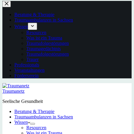
Beratung & Therapie
Traumaambulanzen in Sachsen
Wissen
Resourcen
Was ist ein Trauma
Traumafolgestörungen
Traumagedächtnis
Traumafolgestörungen
Trauer
Professionals
Veranstaltungen
Förderverein
Traumanetz
Seelische Gesundheit
Beratung & Therapie
Traumaambulanzen in Sachsen
Wissen
Resourcen
Was ist ein Trauma