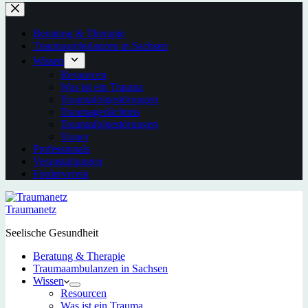
Beratung & Therapie
Traumaambulanzen in Sachsen
Wissen
Resourcen
Was ist ein Trauma
Traumafolgestörungen
Traumagedächtnis
Traumafolgestörungen
Trauer
Professionals
Veranstaltungen
Förderverein
Traumanetz
Seelische Gesundheit
Beratung & Therapie
Traumaambulanzen in Sachsen
Wissen
Resourcen
Was ist ein Trauma