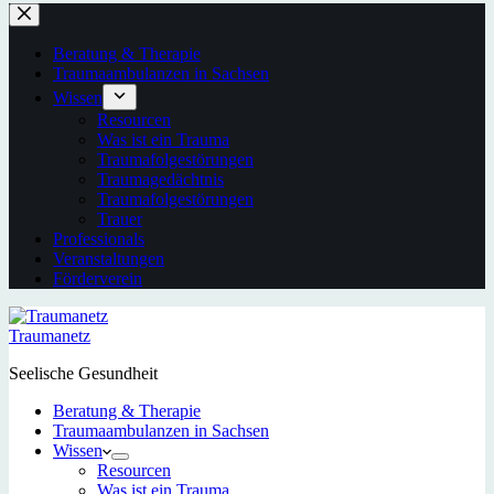
Beratung & Therapie
Traumaambulanzen in Sachsen
Wissen
Resourcen
Was ist ein Trauma
Traumafolgestörungen
Traumagedächtnis
Traumafolgestörungen
Trauer
Professionals
Veranstaltungen
Förderverein
Traumanetz
Seelische Gesundheit
Beratung & Therapie
Traumaambulanzen in Sachsen
Wissen
Resourcen
Was ist ein Trauma