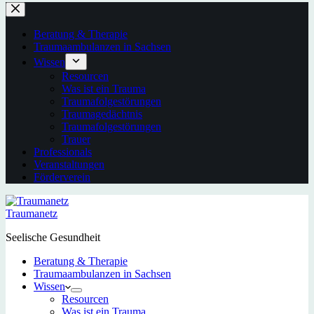
Beratung & Therapie
Traumaambulanzen in Sachsen
Wissen
Resourcen
Was ist ein Trauma
Traumafolgestörungen
Traumagedächtnis
Traumafolgestörungen
Trauer
Professionals
Veranstaltungen
Förderverein
Traumanetz
Seelische Gesundheit
Beratung & Therapie
Traumaambulanzen in Sachsen
Wissen
Resourcen
Was ist ein Trauma