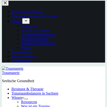
Beratung & Therapie
Traumaambulanzen in Sachsen
Wissen
Resourcen
Was ist ein Trauma
Traumafolgestörungen
Traumagedächtnis
Traumafolgestörungen
Trauer
Professionals
Veranstaltungen
Förderverein
Traumanetz
Seelische Gesundheit
Beratung & Therapie
Traumaambulanzen in Sachsen
Wissen
Resourcen
Was ist ein Trauma