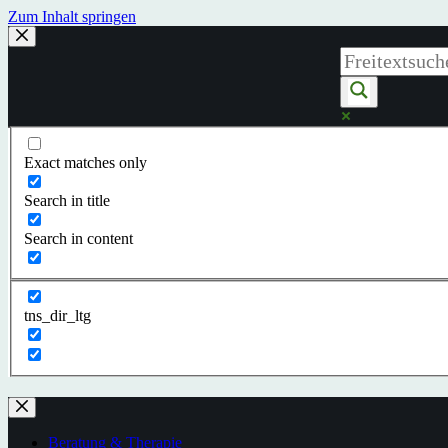
Zum Inhalt springen
Exact matches only
Search in title
Search in content
tns_dir_ltg
Beratung & Therapie