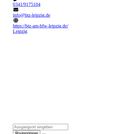
0341/9175104
info@btz-leipzig.de
https://btz-am-bfw-leipzig.de/
Leipzig
Routenplaner