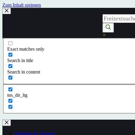
Zum Inhalt springen
Exact matches only
Search in title
Search in content
tns_dir_ltg
Beratung & Therapie