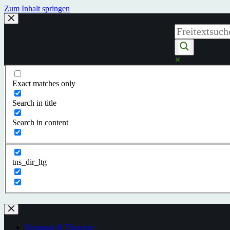
Zum Inhalt springen
Exact matches only
Search in title
Search in content
tns_dir_ltg
Beratung & Therapie