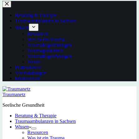
Beratung & Therapie
Traumaambulanzen in Sachsen
Wissen
Resourcen
Was ist ein Trauma
Traumafolgestörungen
Traumagedächtnis
Traumafolgestörungen
Trauer
Professionals
Veranstaltungen
Förderverein
Traumanetz
Seelische Gesundheit
Beratung & Therapie
Traumaambulanzen in Sachsen
Wissen
Resourcen
Was ist ein Trauma