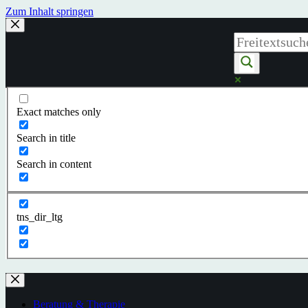
Zum Inhalt springen
Exact matches only
Search in title
Search in content
tns_dir_ltg
Beratung & Therapie