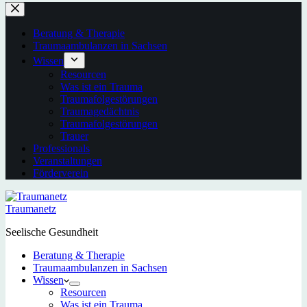
Beratung & Therapie
Traumaambulanzen in Sachsen
Wissen
Resourcen
Was ist ein Trauma
Traumafolgestörungen
Traumagedächtnis
Traumafolgestörungen
Trauer
Professionals
Veranstaltungen
Förderverein
Traumanetz
Seelische Gesundheit
Beratung & Therapie
Traumaambulanzen in Sachsen
Wissen
Resourcen
Was ist ein Trauma