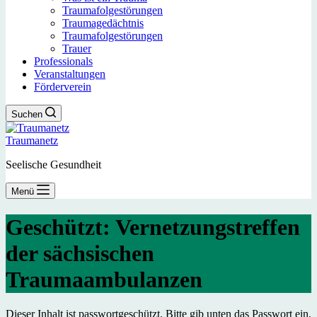
Traumafolgestörungen
Traumagedächtnis
Traumafolgestörungen
Trauer
Professionals
Veranstaltungen
Förderverein
Suchen
Traumanetz
Seelische Gesundheit
Menü
Geschützt: Vernetzungstreffen
der sächsischen
Traumaambulanzen
Dieser Inhalt ist passwortgeschützt. Bitte gib unten das Passwort ein,